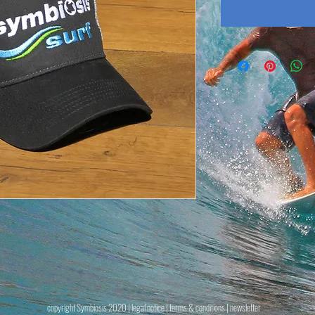
copyright Symbiosis 2020 |
legal notice
|
terms & conditions
| newsletter