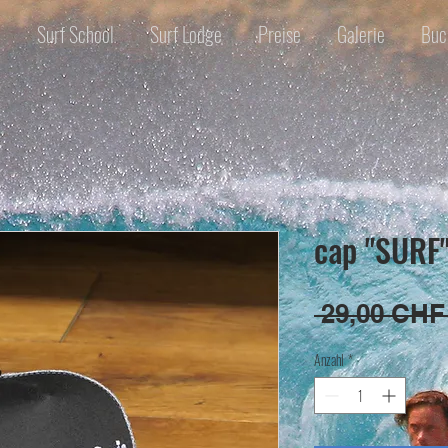
e
Surf School
Surf Lodge
Preise
Galerie
Buc
cap "SURF
 29,00 CHF
Anzahl
*