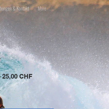
hungen & Kontakt
More
"
Standardpreis
Sale-
 
25,00 CHF
Preis