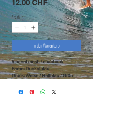
Sale-
12,00 CHF
Preis
Anzahl
*
In den Warenkorb
5 panel mesh / snapback
Farbe: Dunkelblau
Druck: Weiss / Hellblau / Grün
copyright Symbiosis 2020 |
legal notice
|
terms &
conditions
| newsletter
Symbiosis Surf - CH 3812 Wilderswil