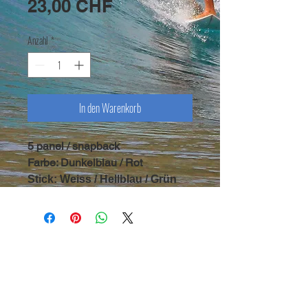
Sale-
23,00 CHF
Preis
Anzahl
*
In den Warenkorb
5 panel / snapback
Farbe: Dunkelblau / Rot
Stick: Weiss / Hellblau / Grün
copyright Symbiosis 2020 |
legal notice
|
terms &
conditions
| newsletter
Symbiosis Surf - CH 3812 Wilderswil