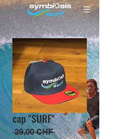
cap "SURF"
Standardpreis
 29,00 CHF 